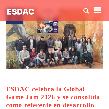
Men
FEB
04
ESDAC celebra la Global
Game Jam 2026 y se consolida
como referente en desarrollo