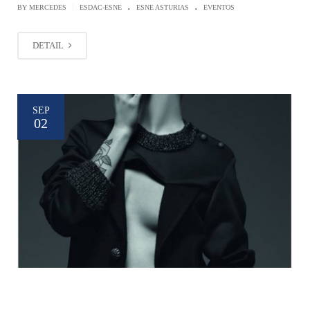
.
.
|
BY MERCEDES
ESDAC-ESNE
ESNE ASTURIAS
EVENTOS
DETAIL
SEP
02