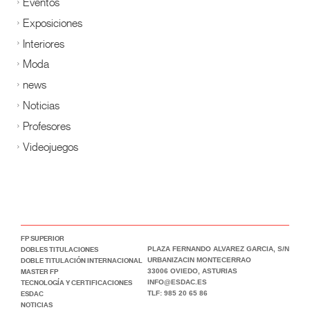
Eventos
Exposiciones
Interiores
Moda
news
Noticias
Profesores
Videojuegos
FP SUPERIOR
DOBLES TITULACIONES
PLAZA FERNANDO ALVAREZ GARCIA, S/N
DOBLE TITULACIÓN INTERNACIONAL
URBANIZACIN MONTECERRAO
MASTER FP
33006 OVIEDO, ASTURIAS
TECNOLOGÍA Y CERTIFICACIONES
INFO@ESDAC.ES
ESDAC
TLF: 985 20 65 86
NOTICIAS