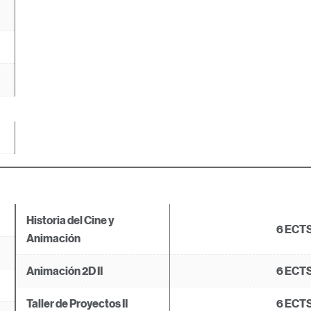
Historia del Cine y
6 ECT
Animación
Animación 2D II
6
ECT
Taller de Proyectos II
6 ECT