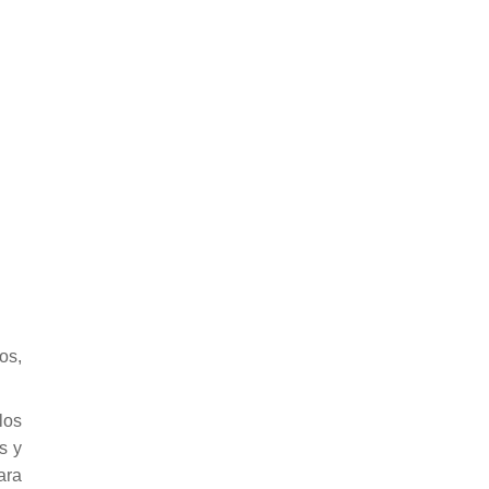
os,
los
s y
ara