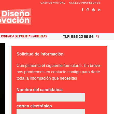
CAMPUS VIRTUAL
ACCESO PROFESORES
TLF: 985 20 65 86
JORNADA DE PUERTAS ABIERTAS
Solicitud de información
Cumplimenta el siguiente formulario. En breve
nos pondremos en contacto contigo para darte
toda la información que necesitas
Nombre del candidato/a
correo electrónico