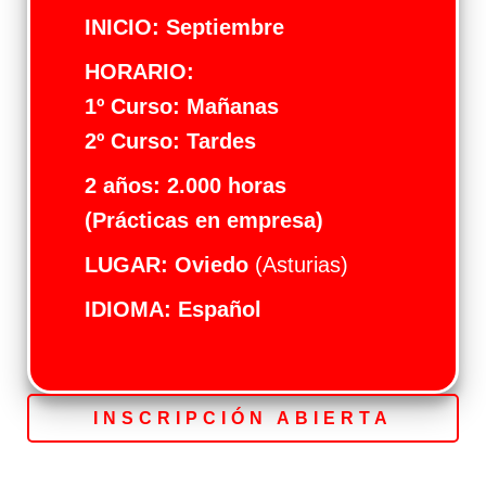
INICIO: Septiembre
HORARIO:
1º Curso: Mañanas
2º Curso: Tardes
2 años: 2.000 horas
(Prácticas en empresa)
LUGAR: Oviedo
(Asturias)
IDIOMA: Español
INSCRIPCIÓN ABIERTA