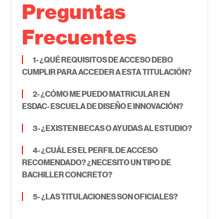
Preguntas
Frecuentes
1- ¿QUÉ REQUISITOS DE ACCESO DEBO
CUMPLIR PARA ACCEDER A ESTA TITULACIÓN?
2- ¿CÓMO ME PUEDO MATRICULAR EN
ESDAC- ESCUELA DE DISEÑO E INNOVACIÓN?
3- ¿EXISTEN BECAS O AYUDAS AL ESTUDIO?
4- ¿CUÁL ES EL PERFIL DE ACCESO
RECOMENDADO? ¿NECESITO UN TIPO DE
BACHILLER CONCRETO?
5- ¿LAS TITULACIONES SON OFICIALES?