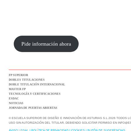
Pide información ahora
FP SUPERIOR
DOBLES TITULACIONES
DOBLE TITULACIÓN INTERNACIONAL
MASTER FP
TECNOLOGÍA Y CERTIFICACIONES
ESDAC
NOTICIAS
JORNADA DE PUERTAS ABIERTAS
© ESCUELA SUPERIOR DE DISEÑO E INNOVACIÓN DE ASTURIAS S.L.2026 TODOS 
USO SIN AUTORIZACIÓN DEL TITULAR, DEBIENDO SOLICITAR PERMISO EN INFO@E
AVISO LEGAL
|
POLÍTICA DE PRIVACIDAD
|
COOKIES
|
BUZÓN DE SUGERENCIAS