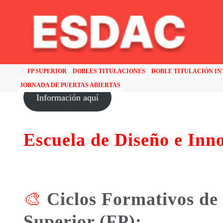
HOME
>>
TITULACIONES ESDAC ASTURIAS – ESCUELA DE DISEÑO E INNOVACIÓN
FP SUPERIOR
DOBLES TITULACIONES
DOBLE TITULACIÓN I
JORNADA DE PUERTAS ABIERTAS
Información aquí
Escuela de Diseño e Inn
🎨
Ciclos Formativos de
Superior (FP):