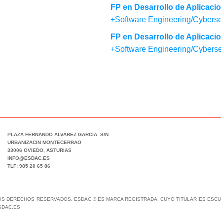
FP en Desarrollo de Aplicac
+Software Engineering/Cyberse
FP en Desarrollo de Aplicaci
+Software Engineering/Cyberse
PLAZA FERNANDO ALVAREZ GARCIA, S/N
URBANIZACIN MONTECERRAO
33006 OVIEDO, ASTURIAS
INFO@ESDAC.ES
TLF: 985 20 65 86
LOS DERECHOS RESERVADOS. ESDAC ® ES MARCA REGISTRADA, CUYO TITULAR ES ESCUE
SDAC.ES