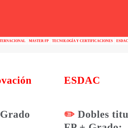
NTERNACIONAL
MASTER FP
TECNOLOGÍA Y CERTIFICACIONES
ESDA
ovación
ESDAC
 Grado
✏️
Dobles tit
FP + Grado: