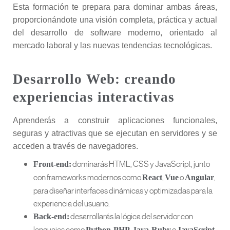
Esta formación te prepara para dominar ambas áreas,
proporcionándote una visión completa, práctica y actual
del desarrollo de software moderno, orientado al
mercado laboral y las nuevas tendencias tecnológicas.
Desarrollo Web: creando
experiencias interactivas
Aprenderás a construir aplicaciones funcionales,
seguras y atractivas que se ejecutan en servidores y se
acceden a través de navegadores.
dominarás HTML, CSS y JavaScript, junto
Front-end:
con frameworks modernos como
,
o
,
React
Vue
Angular
para diseñar interfaces dinámicas y optimizadas para la
experiencia del usuario.
desarrollarás la lógica del servidor con
Back-end:
lenguajes como
,
,
,
o
Python
PHP
Java
Ruby
JavaScript