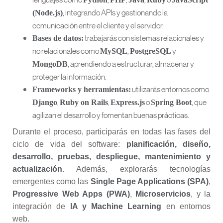
, integrando APIs y gestionando la
(Node.js)
comunicación entre el cliente y el servidor.
trabajarás con sistemas relacionales y
Bases de datos:
no relacionales como
,
y
MySQL
PostgreSQL
, aprendiendo a estructurar, almacenar y
MongoDB
proteger la información.
utilizarás entornos como
Frameworks y herramientas:
,
,
o
, que
Django
Ruby on Rails
Express.js
Spring Boot
agilizan el desarrollo y fomentan buenas prácticas.
Durante el proceso, participarás en todas las fases del
ciclo de vida del software:
planificación, diseño,
desarrollo, pruebas, despliegue, mantenimiento y
actualización
. Además, explorarás tecnologías
emergentes como las
Single Page Applications (SPA)
,
Progressive Web Apps (PWA)
,
Microservicios
, y la
integración de
IA y Machine Learning
en entornos
web.