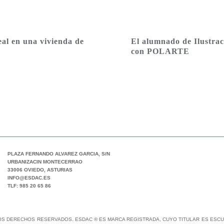
eal en una vivienda de
El alumnado de Ilustrac
con POLARTE
PLAZA FERNANDO ALVAREZ GARCIA, S/N
URBANIZACIN MONTECERRAO
33006 OVIEDO, ASTURIAS
INFO@ESDAC.ES
TLF: 985 20 65 86
LOS DERECHOS RESERVADOS. ESDAC ® ES MARCA REGISTRADA, CUYO TITULAR ES ESCUE