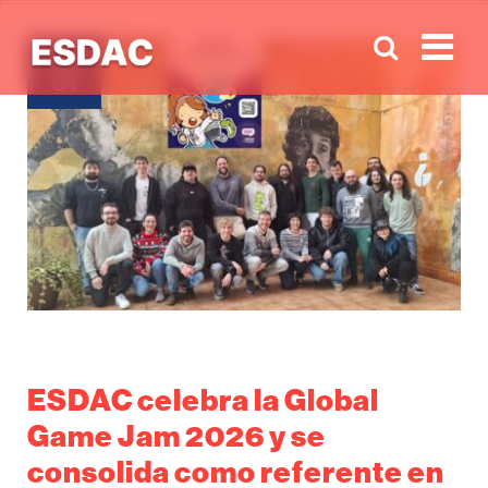
Men
FEB
04
ESDAC celebra la Global
Game Jam 2026 y se
consolida como referente en