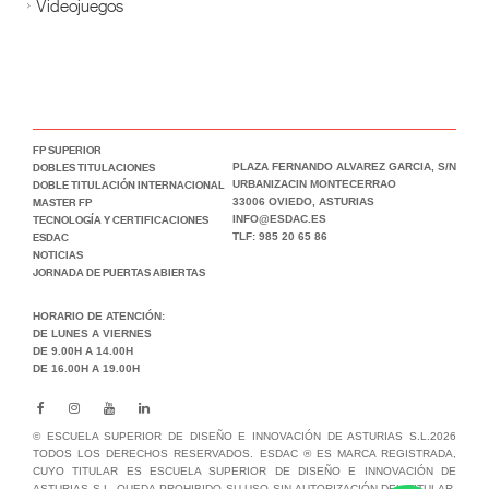
Videojuegos
FP SUPERIOR
DOBLES TITULACIONES
PLAZA FERNANDO ALVAREZ GARCIA, S/N
DOBLE TITULACIÓN INTERNACIONAL
URBANIZACIN MONTECERRAO
MASTER FP
33006 OVIEDO, ASTURIAS
TECNOLOGÍA Y CERTIFICACIONES
INFO@ESDAC.ES
ESDAC
TLF: 985 20 65 86
NOTICIAS
JORNADA DE PUERTAS ABIERTAS
HORARIO DE ATENCIÓN:
DE LUNES A VIERNES
DE 9.00H A 14.00H
DE 16.00H A 19.00H
© ESCUELA SUPERIOR DE DISEÑO E INNOVACIÓN DE ASTURIAS S.L.2026
TODOS LOS DERECHOS RESERVADOS. ESDAC ® ES MARCA REGISTRADA,
CUYO TITULAR ES ESCUELA SUPERIOR DE DISEÑO E INNOVACIÓN DE
ASTURIAS S.L. QUEDA PROHIBIDO SU USO SIN AUTORIZACIÓN DEL TITULAR,