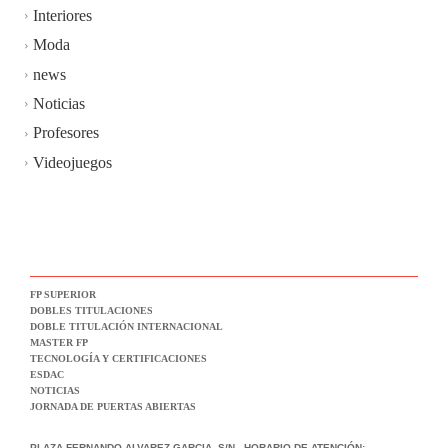
Interiores
Moda
news
Noticias
Profesores
Videojuegos
FP SUPERIOR
DOBLES TITULACIONES
DOBLE TITULACIÓN INTERNACIONAL
MASTER FP
TECNOLOGÍA Y CERTIFICACIONES
ESDAC
NOTICIAS
JORNADA DE PUERTAS ABIERTAS
PLAZA FERNANDO ALVAREZ GARCIA, S/N
HORARIO DE ATENCIÓN: