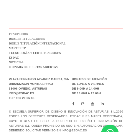
FP SUPERIOR
DOBLES TITULACIONES
DOBLE TITULACIÓN INTERNACIONAL
MASTER FP
TECNOLOGÍA Y CERTIFICACIONES
ESDAC
NOTICIAS
JORNADA DE PUERTAS ABIERTAS
PLAZA FERNANDO ALVAREZ GARCIA, S/N
HORARIO DE ATENCIÓN:
URBANIZACIN MONTECERRAO
DE LUNES A VIERNES
33006 OVIEDO, ASTURIAS
DE 9.00H A 14.00H
INFO@ESDAC.ES
DE 16.00H A 19.00H
TLF: 985 20 65 86
© ESCUELA SUPERIOR DE DISEÑO E INNOVACIÓN DE ASTURIAS S.L.2026
TODOS LOS DERECHOS RESERVADOS. ESDAC ® ES MARCA REGISTRADA,
CUYO TITULAR ES ESCUELA SUPERIOR DE DISEÑO E INNOVACIÓN DE
ASTURIAS S.L. QUEDA PROHIBIDO SU USO SIN AUTORIZACIÓN DEL TITULAR,
DEBIENDO SOLICITAR PERMISO EN INFO@ESDAC.ES