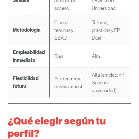
pruebas de
FP Superior,
Salidas
acceso
Universidad
Clases
Talleres,
teóricas y
prácticas y FP
Metodología
EBAU
Dual
Empleabilidad
Baja
Alta
inmediata
Alta (empleo, FP
Alta (carreras
Flexibilidad
Superior,
universitarias)
futura
universidad)
¿Qué elegir según tu
perfil?