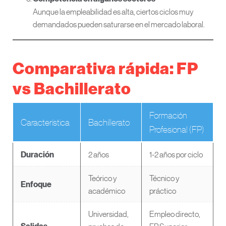
Aunque la empleabilidad es alta, ciertos ciclos muy
demandados pueden saturarse en el mercado laboral.
Comparativa rápida: FP
vs Bachillerato
Formación
Característica
Bachillerato
Profesional (FP)
2 años
1-2 años por ciclo
Duración
Teórico y
Técnico y
Enfoque
académico
práctico
Universidad,
Empleo directo,