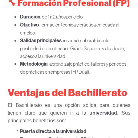
🔧 Formación Profesional (FP)
: de 1 a 2 años por ciclo.
Duración
: formación técnica y práctica enfocada al
Objetivo
empleo.
: inserción laboral directa,
Salidas principales
posibilidad de continuar a Grado Superior, y desde ahí,
acceso a la universidad.
: aprendizaje práctico, talleres y periodos
Metodología
de prácticas en empresas (FP Dual).
Ventajas del Bachillerato
El Bachillerato es una opción sólida para quienes
tienen claro que quieren ir a la
universidad
. Sus
principales beneficios son:
Puerta directa a la universidad