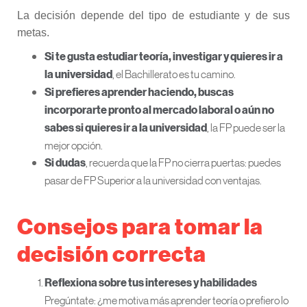
La decisión depende del tipo de estudiante y de sus
metas.
Si te gusta estudiar teoría, investigar y quieres ir a
, el Bachillerato es tu camino.
la universidad
Si prefieres aprender haciendo, buscas
incorporarte pronto al mercado laboral o aún no
, la FP puede ser la
sabes si quieres ir a la universidad
mejor opción.
, recuerda que la FP no cierra puertas: puedes
Si dudas
pasar de FP Superior a la universidad con ventajas.
Consejos para tomar la
decisión correcta
Reflexiona sobre tus intereses y habilidades
Pregúntate: ¿me motiva más aprender teoría o prefiero lo