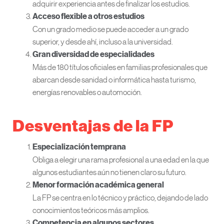
adquirir experiencia antes de finalizar los estudios.
Acceso flexible a otros estudios
Con un grado medio se puede acceder a un grado
superior, y desde ahí, incluso a la universidad.
Gran diversidad de especialidades
Más de 180 títulos oficiales en familias profesionales que
abarcan desde sanidad o informática hasta turismo,
energías renovables o automoción.
Desventajas de la FP
Especialización temprana
Obliga a elegir una rama profesional a una edad en la que
algunos estudiantes aún no tienen claro su futuro.
Menor formación académica general
La FP se centra en lo técnico y práctico, dejando de lado
conocimientos teóricos más amplios.
Competencia en algunos sectores