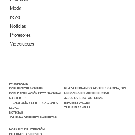
Moda
news
Noticias
Profesores
Videojuegos
FP SUPERIOR
DOBLES TITULACIONES
PLAZA FERNANDO ALVAREZ GARCIA, S/N
DOBLE TITULACIÓN INTERNACIONAL
URBANIZACIN MONTECERRAO
MASTER FP
33006 OVIEDO, ASTURIAS
TECNOLOGÍA Y CERTIFICACIONES
INFO@ESDAC.ES
ESDAC
TLF: 985 20 65 86
NOTICIAS
JORNADA DE PUERTAS ABIERTAS
HORARIO DE ATENCIÓN:
DE LUNES A VIERNES