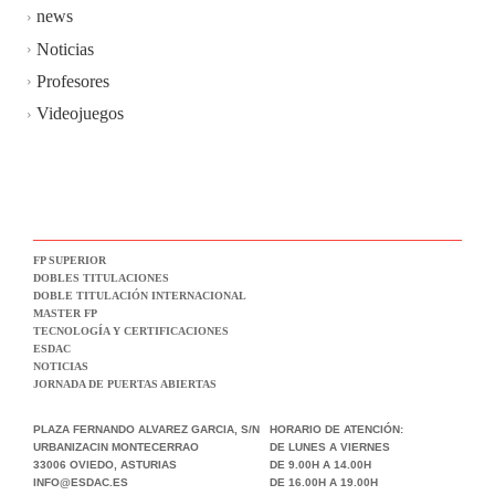
news
Noticias
Profesores
Videojuegos
FP SUPERIOR
DOBLES TITULACIONES
DOBLE TITULACIÓN INTERNACIONAL
MASTER FP
TECNOLOGÍA Y CERTIFICACIONES
ESDAC
NOTICIAS
JORNADA DE PUERTAS ABIERTAS
PLAZA FERNANDO ALVAREZ GARCIA, S/N
HORARIO DE ATENCIÓN:
URBANIZACIN MONTECERRAO
DE LUNES A VIERNES
33006 OVIEDO, ASTURIAS
DE 9.00H A 14.00H
INFO@ESDAC.ES
DE 16.00H A 19.00H