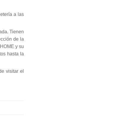
etería a las
rada. Tienen
ección de la
A HOME y su
os hasta la
 visitar el