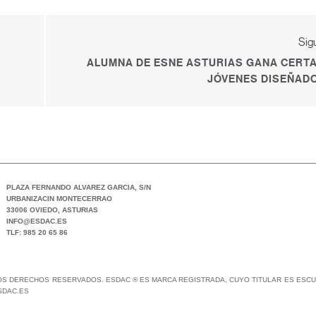
Sig
ALUMNA DE ESNE ASTURIAS GANA CERT
JÓVENES DISEÑAD
PLAZA FERNANDO ALVAREZ GARCIA, S/N
URBANIZACIN MONTECERRAO
33006 OVIEDO, ASTURIAS
INFO@ESDAC.ES
TLF: 985 20 65 86
LOS DERECHOS RESERVADOS. ESDAC ® ES MARCA REGISTRADA, CUYO TITULAR ES ESCUE
SDAC.ES