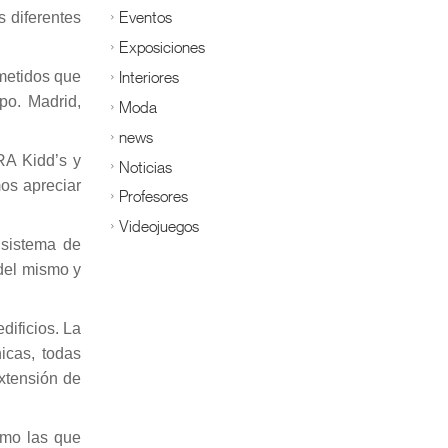
Eventos
s diferentes
Exposiciones
Interiores
metidos que
po. Madrid,
Moda
news
RA Kidd’s y
Noticias
os apreciar
Profesores
Videojuegos
 sistema de
del mismo y
ificios. La
icas, todas
xtensión de
omo las que