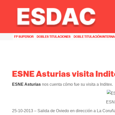
HOME
>>
ESNE ASTURIAS
>>
ESNE ASTURIAS VISITA INDITEX
FP SUPERIOR
DOBLES TITULACIONES
DOBLE TITULACIÓN INTERN
ESNE Asturias visita Indi
ESNE Asturias
nos cuenta cómo fue su visita a Inditex.
ESNE
25-10-2013 – Salida de Oviedo en dirección a La Coruña