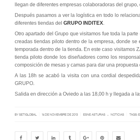
llegan de diferentes empresas colaboradoras del grupo, 
Después pasamos a ver la logística en todo lo relacion
diferentes tiendas del
GRUPO INDITEX
.
Otro apartado del Grupo que visitamos fue toda la part
creadas tiendas piloto dentro de la empresa, donde se e
temporada dentro de la tienda. En este caso visita
tienda piloto donde los diseñadores como los responsa
composición de mesas y camas para dar una propuesta d
A las 18h se acabó la visita con una cordial despedid
GRUPO.
Salida en dirección a Oviedo a las 18,00 h y llegada a la
.
|
|
|
BY SETIGLOBAL
14 DE NOVIEMBRE DE 2013
ESNE ASTURIAS
NOTICIAS
TAGS:
E