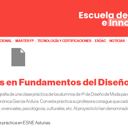
ACIONAL
MASTER FP
TECNOLOGÍA Y CERTIFICACIONES
ESDAC
NOTICIAS
s en Fundamentos del Diseñ
ía de una clase práctica de los alumnos de 1º de Diseño de Moda para
rónica García Ardura. Con esta práctica su profesora consigue que ca
, vivenciales, psicológicos, culturales, etc. Al proyecto lo han denominad