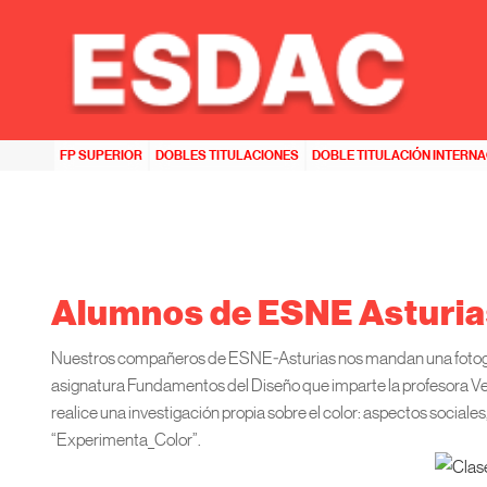
HOME
>>
ESNE ASTURIAS
>>
ALUMNOS DE ESNE ASTURIAS EN FUNDAMENTOS DEL DISEÑO
FP SUPERIOR
DOBLES TITULACIONES
DOBLE TITULACIÓN INTERN
Alumnos de ESNE Asturia
Nuestros compañeros de ESNE-Asturias nos mandan una fotograf
asignatura Fundamentos del Diseño que imparte la profesora Ve
realice una investigación propia sobre el color: aspectos sociales
“Experimenta_Color”.