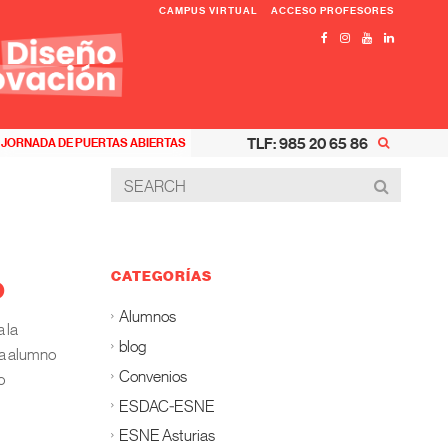
CAMPUS VIRTUAL
ACCESO PROFESORES
TLF: 985 20 65 86
JORNADA DE PUERTAS ABIERTAS
CATEGORÍAS
o
Alumnos
 la
blog
da alumno
Convenios
o
ESDAC-ESNE
ESNE Asturias