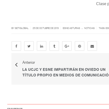
Clase p
.
|
|
|
BY SETIGLOBAL
25 DE OCTUBRE DE 2013
ESNE ASTURIAS
NOTICIAS
TAGS:
ES
Anterior
LA UCJC Y ESNE IMPARTIRÁN EN OVIEDO UN
TÍTULO PROPIO EN MEDIOS DE COMUNICACI
FP SUPERIOR