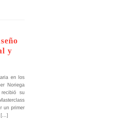
iseño
al y
aria en los
ier Noriega
recibió su
Masterclass
r un primer
 […]