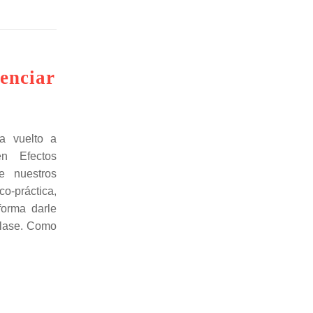
enciar
a vuelto a
en Efectos
e nuestros
o-práctica,
forma darle
 clase. Como