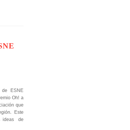
ESNE
a de ESNE
premio Oh! a
ciación que
gión. Este
as ideas de