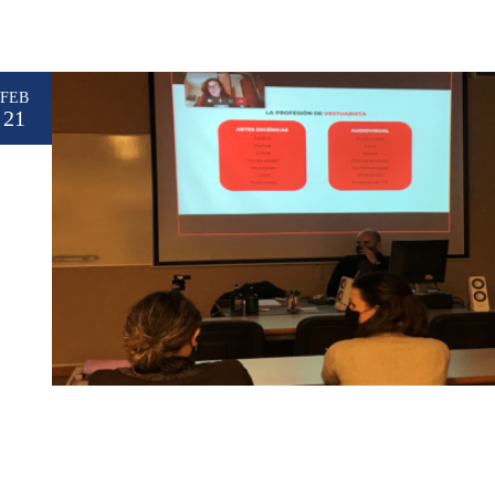
FEB
21