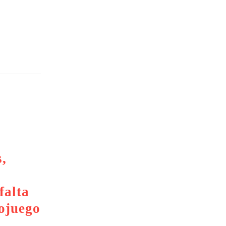
,
falta
eojuego