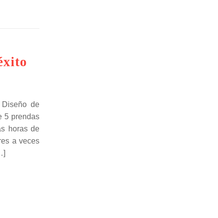
xito
e Diseño de
e 5 prendas
as horas de
ores a veces
…]