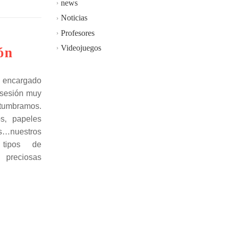
news
Noticias
Profesores
Videojuegos
ón
l encargado
 sesión muy
stumbramos.
os, papeles
s…nuestros
 tipos de
 preciosas