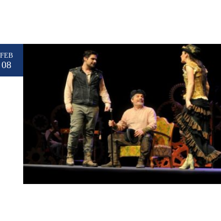
FEB
08