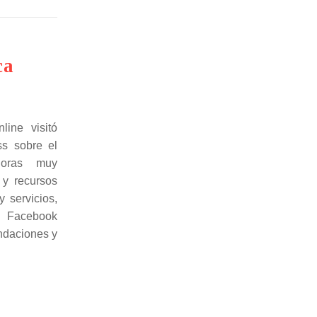
ca
line visitó
ss sobre el
horas muy
 y recursos
 servicios,
, Facebook
ndaciones y