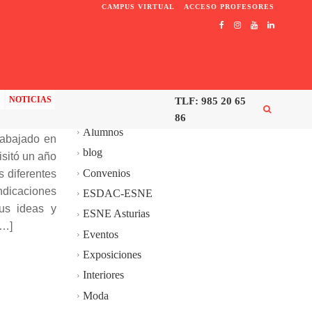
CAMPUS VIRTUAL
ACCESO PROFESORES
ES
C
NOTICIAS
TLF: 985 20 65
CATEGORÍAS
86
Alumnos
rabajado en
blog
isitó un año
Convenios
 diferentes
ndicaciones
ESDAC-ESNE
sus ideas y
ESNE Asturias
[…]
Eventos
Exposiciones
Interiores
Moda