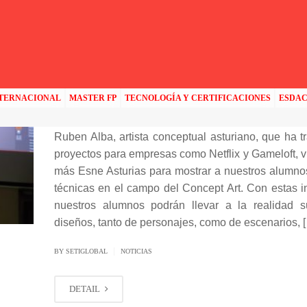
MASTERCLASS: LAS BAS
DEL CONCEPT ART
NTERNACIONAL
MASTER FP
TECNOLOGÍA Y CERTIFICACIONES
ESDA
Ruben Alba, artista conceptual asturiano, que ha t
proyectos para empresas como Netflix y Gameloft, v
más Esne Asturias para mostrar a nuestros alumnos
técnicas en el campo del Concept Art. Con estas i
nuestros alumnos podrán llevar a la realidad 
diseños, tanto de personajes, como de escenarios, 
|
BY SETIGLOBAL
NOTICIAS
DETAIL