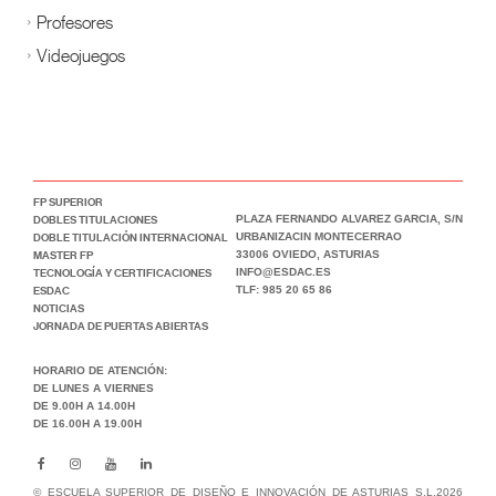
Profesores
Videojuegos
FP SUPERIOR
DOBLES TITULACIONES
PLAZA FERNANDO ALVAREZ GARCIA, S/N
DOBLE TITULACIÓN INTERNACIONAL
URBANIZACIN MONTECERRAO
MASTER FP
33006 OVIEDO, ASTURIAS
TECNOLOGÍA Y CERTIFICACIONES
INFO@ESDAC.ES
ESDAC
TLF: 985 20 65 86
NOTICIAS
JORNADA DE PUERTAS ABIERTAS
HORARIO DE ATENCIÓN:
DE LUNES A VIERNES
DE 9.00H A 14.00H
DE 16.00H A 19.00H
© ESCUELA SUPERIOR DE DISEÑO E INNOVACIÓN DE ASTURIAS S.L.2026