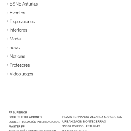
ESNE Asturias
Eventos
Exposiciones
Interiores
Moda
news
Noticias
Profesores
Videojuegos
FP SUPERIOR
DOBLES TITULACIONES
PLAZA FERNANDO ALVAREZ GARCIA, S/N
DOBLE TITULACIÓN INTERNACIONAL
URBANIZACIN MONTECERRAO
MASTER FP
33006 OVIEDO, ASTURIAS
TECNOLOGÍA Y CERTIFICACIONES
INFO@ESDAC.ES