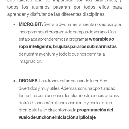
todos los alumnos pasarán por todos ellos para
aprender y disfrutar de las diferentes disciplinas.
Se trata de una herramienta novedosa que
MICRO:BIT:
incorporamos al programa de campus de verano. Con
esta placa aprenderemos a programar
wearables o
ropa inteligente, brújulas para los submarinistas
de nuestra aventura y todo lo que nos permita la
imaginación.
: Los drones están causando furor. Son
DRONES
divertidos y muy útiles. Además, son una oportunidad
fantástica para enseñar a los alumnos la ciencia que hay
detrás. Conocerán el funcionamiento y partes de un
dron. Este taller gira entorno a la
programación del
.
vuelo de un dron e iniciación al pilotaje