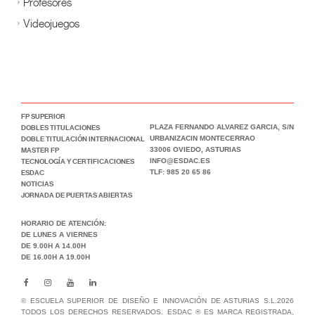
Profesores
Videojuegos
FP SUPERIOR
DOBLES TITULACIONES
PLAZA FERNANDO ALVAREZ GARCIA, S/N
DOBLE TITULACIÓN INTERNACIONAL
URBANIZACIN MONTECERRAO
MASTER FP
33006 OVIEDO, ASTURIAS
TECNOLOGÍA Y CERTIFICACIONES
INFO@ESDAC.ES
ESDAC
TLF: 985 20 65 86
NOTICIAS
JORNADA DE PUERTAS ABIERTAS
HORARIO DE ATENCIÓN:
DE LUNES A VIERNES
DE 9.00H A 14.00H
DE 16.00H A 19.00H
© ESCUELA SUPERIOR DE DISEÑO E INNOVACIÓN DE ASTURIAS S.L.2026
TODOS LOS DERECHOS RESERVADOS. ESDAC ® ES MARCA REGISTRADA,