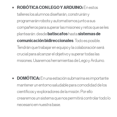
En estos
ROBÓTICA CON LEGO Y ARDUINO:
talleres los alumnos diseñarán, construirán y
programarán robots y automatismos junto a sus
compañeros para superar las misiones y retos que se les
plantearán: desde
hasta
batiscafos
sistemas de
. Todo es posible.
comunicación bidireccionales
Tendrán que trabajar en equipo y la colaboración será
crucial para alcanzar el objetivo y superar todas las
misiones. Usaremos herramientas de Lego y Arduino.
En una estación submarina es importante
DOMÓTICA:
mantener un entorno saludable para comodidad de los
científicos y exploradores de la misión. Por ello
crearemos un sistema que nos permitirá controlar todo lo
necesario en nuestra base.