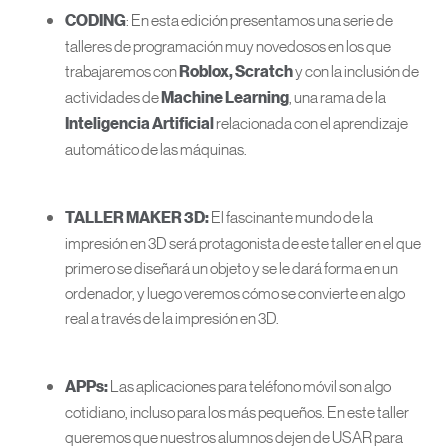
: En esta edición presentamos una serie de
CODING
talleres de programación muy novedosos en los que
trabajaremos con
y con la inclusión de
Roblox, Scratch
actividades de
, una rama de la
Machine Learning
relacionada con el aprendizaje
Inteligencia Artificial
automático de las máquinas.
El fascinante mundo de la
TALLER MAKER 3D:
impresión en 3D será protagonista de este taller en el que
primero se diseñará un objeto y se le dará forma en un
ordenador, y luego veremos cómo se convierte en algo
real a través de la impresión en 3D.
Las aplicaciones para teléfono móvil son algo
APPs:
cotidiano, incluso para los más pequeños. En este taller
queremos que nuestros alumnos dejen de USAR para