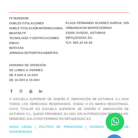
FP SUPERIOR
DOBLES TITULACIONES
PLAZA FERNANDO ALVAREZ GARCIA, S/N
DOBLE TITULACIÓN INTERNACIONAL
URBANIZACIN MONTECERRAO
MASTER FP
33006 OVIEDO, ASTURIAS
TECNOLOGÍA Y CERTIFICACIONES
INFO@ESDAC.ES
ESDAC
TLF: 985 20 65 86
NOTICIAS
JORNADA DE PUERTAS ABIERTAS
HORARIO DE ATENCIÓN:
DE LUNES A VIERNES
DE 9.00H A 14.00H
DE 16.00H A 19.00H
© ESCUELA SUPERIOR DE DISEÑO E INNOVACIÓN DE ASTURIAS S.L.2026
TODOS LOS DERECHOS RESERVADOS. ESDAC ® ES MARCA REGISTRADA,
CUYO TITULAR ES ESCUELA SUPERIOR DE DISEÑO E INNOVACIÓN DE
ASTURIAS S.L. QUEDA PROHIBIDO SU USO SIN AUTORIZACIÓN DEL TITULAR,
DEBIENDO SOLICITAR PERMISO EN INFO@ESDAC.ES
AVISO LEGAL
|
POLÍTICA DE PRIVACIDAD
|
COOKIES
|
BUZÓN DE
SUGERENCIAS