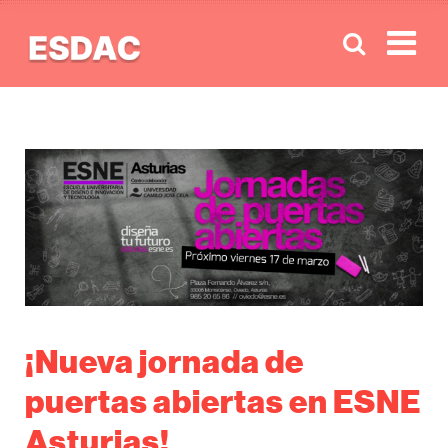
Men
¡Nueva jornada de
puertas abiertas en ESNE
Asturias!