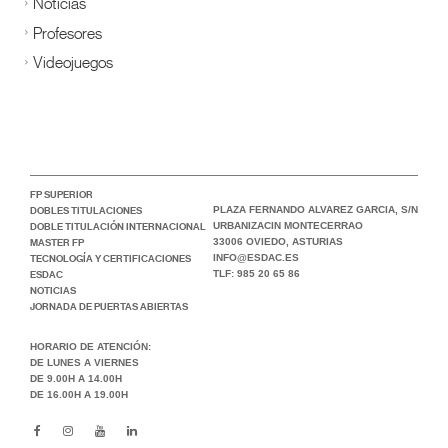
Noticias
Profesores
Videojuegos
FP SUPERIOR
DOBLES TITULACIONES
PLAZA FERNANDO ALVAREZ GARCIA, S/N
DOBLE TITULACIÓN INTERNACIONAL
URBANIZACIN MONTECERRAO
MASTER FP
33006 OVIEDO, ASTURIAS
TECNOLOGÍA Y CERTIFICACIONES
INFO@ESDAC.ES
ESDAC
TLF: 985 20 65 86
NOTICIAS
JORNADA DE PUERTAS ABIERTAS
HORARIO DE ATENCIÓN:
DE LUNES A VIERNES
DE 9.00H A 14.00H
DE 16.00H A 19.00H