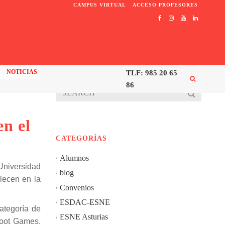
CAMPUS VIRTUAL
ACCESO PROFESORES
C
NOTICIAS
TLF: 985 20 65
86
en el
CATEGORÍAS
Alumnos
 Universidad
blog
lecen en la
Convenios
ESDAC-ESNE
categoría de
ESNE Asturias
hoot Games.