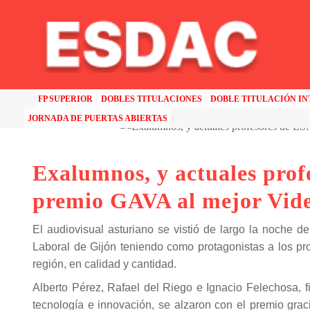
HOME
>>
ALUMNOS
>>
EXALUMNOS, Y ACTUALES PROFESORES DE ESNE ASTURIAS, 
FP SUPERIOR
DOBLES TITULACIONES
DOBLE TITULACIÓN I
JORNADA DE PUERTAS ABIERTAS
Exalumnos, y actuales prof
premio GAVA al mejor Vid
El audiovisual asturiano se vistió de largo la noche d
Laboral de Gijón teniendo como protagonistas a los pr
región, en calidad y cantidad.
Alberto Pérez, Rafael del Riego e Ignacio Felechosa, f
tecnología e innovación, se alzaron con el premio gra