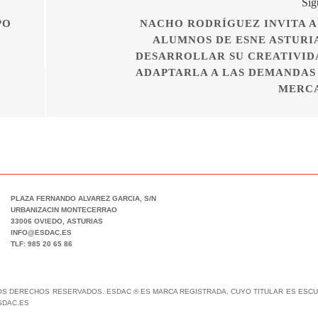
Sig
PO
NACHO RODRÍGUEZ INVITA A
ALUMNOS DE ESNE ASTURIA
DESARROLLAR SU CREATIVID
ADAPTARLA A LAS DEMANDAS
MERC
PLAZA FERNANDO ALVAREZ GARCIA, S/N
URBANIZACIN MONTECERRAO
33006 OVIEDO, ASTURIAS
INFO@ESDAC.ES
TLF: 985 20 65 86
LOS DERECHOS RESERVADOS. ESDAC ® ES MARCA REGISTRADA, CUYO TITULAR ES ESCUE
SDAC.ES