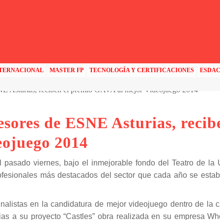
RECIBEN EL PREMIO GAVA AL MEJOR VIDEOJUEGO 2014
NTERNACIONAL
MASTER FP
TECNOLOGÍA Y CERTIFICACIONES
ESDA
esores de ESNE Asturias, recib
eojuego 2014
el pasado viernes, bajo el inmejorable fondo del Teatro de la
ofesionales más destacados del sector que cada año se estab
inalistas en la candidatura de mejor videojuego dentro de la 
cias a su proyecto “Castles” obra realizada en su empresa W