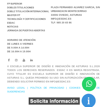
FP SUPERIOR
DOBLES TITULACIONES
PLAZA FERNANDO ALVAREZ GARCIA, S/N
DOBLE TITULACIÓN INTERNACIONAL
URBANIZACIN MONTECERRAO
MASTER FP
33006 OVIEDO, ASTURIAS
TECNOLOGÍA Y CERTIFICACIONES
INFO@ESDAC.ES
ESDAC
TLF: 985 20 65 86
NOTICIAS
JORNADA DE PUERTAS ABIERTAS
HORARIO DE ATENCIÓN:
DE LUNES A VIERNES
DE 9.00H A 14.00H
DE 16.00H A 19.00H
© ESCUELA SUPERIOR DE DISEÑO E INNOVACIÓN DE ASTURIAS S.L.2026
TODOS LOS DERECHOS RESERVADOS. ESDAC ® ES MARCA REGISTRADA,
CUYO TITULAR ES ESCUELA SUPERIOR DE DISEÑO E INNOVACIÓN DE
ASTURIAS S.L. QUEDA PROHIBIDO SU USO SIN AUTORIZACIÓN DEL TITULAR,
DEBIENDO SOLICITAR PERMISO EN INFO@ESDAC.ES
AVISO LEGAL
|
POLÍTICA DE PRIVACIDAD
|
COOKIES
|
BUZÓN DE
SUGERENCIAS