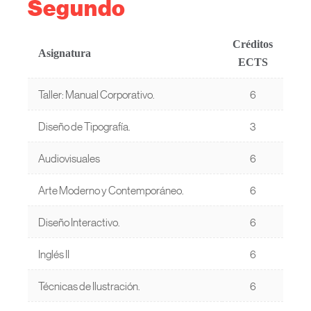
Segundo
Créditos
Asignatura
ECTS
Taller: Manual Corporativo.
6
Diseño de Tipografía.
3
Audiovisuales
6
Arte Moderno y Contemporáneo.
6
Diseño Interactivo.
6
Inglés II
6
Técnicas de Ilustración.
6