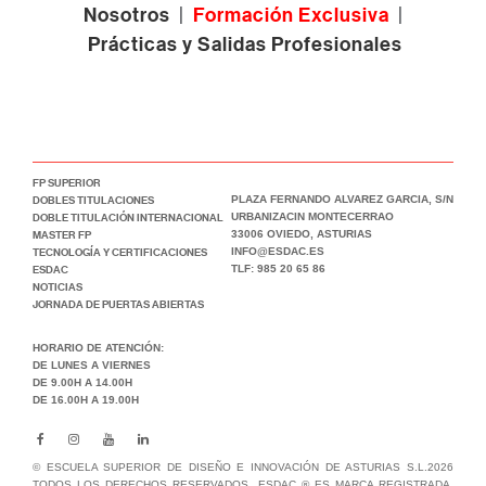
Nosotros
|
Formación Exclusiva
|
Prácticas y Salidas Profesionales
FP SUPERIOR
DOBLES TITULACIONES
PLAZA FERNANDO ALVAREZ GARCIA, S/N
DOBLE TITULACIÓN INTERNACIONAL
URBANIZACIN MONTECERRAO
MASTER FP
33006 OVIEDO, ASTURIAS
TECNOLOGÍA Y CERTIFICACIONES
INFO@ESDAC.ES
ESDAC
TLF: 985 20 65 86
NOTICIAS
JORNADA DE PUERTAS ABIERTAS
HORARIO DE ATENCIÓN:
DE LUNES A VIERNES
DE 9.00H A 14.00H
DE 16.00H A 19.00H
© ESCUELA SUPERIOR DE DISEÑO E INNOVACIÓN DE ASTURIAS S.L.2026
TODOS LOS DERECHOS RESERVADOS. ESDAC ® ES MARCA REGISTRADA,