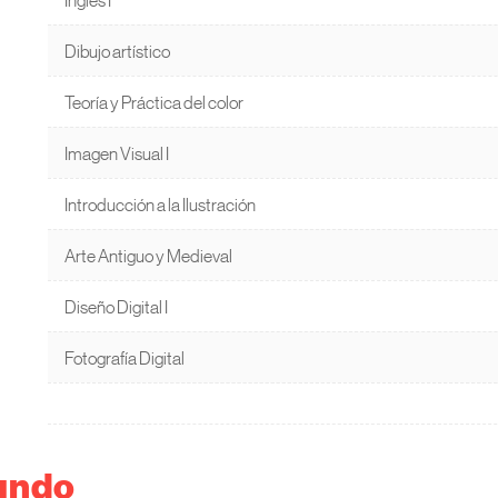
Dibujo artístico
Teoría y Práctica del color
Imagen Visual I
Introducción a la Ilustración
Arte Antiguo y Medieval
Diseño Digital I
Fotografía Digital
undo