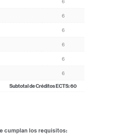
6
6
6
6
6
6
Subtotal de Créditos ECTS:
60
ue cumplan los requisitos: