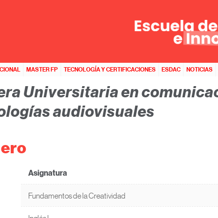
ACIÓN DIGITAL Y NUEVAS TECNOLOGÍAS AUDIOVISUALES
>>
PLAN DE ESTUDIOS
e Estudios
ACIONAL
MASTER FP
TECNOLOGÍA Y CERTIFICACIONES
ESDAC
NOTICIAS
era Universitaria en comunicac
ologías audiovisuales
ero
Asignatura
Fundamentos de la Creatividad
Inglés I