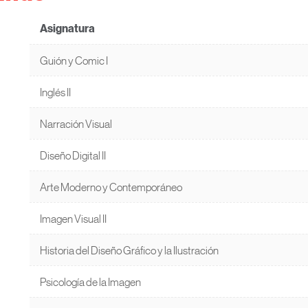
Asignatura
Guión y Comic I
Inglés II
Narración Visual
Diseño Digital II
Arte Moderno y Contemporáneo
Imagen Visual II
Historia del Diseño Gráfico y la Ilustración
Psicología de la Imagen