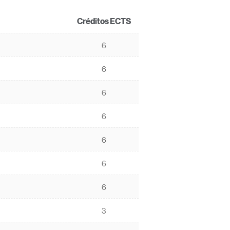
Créditos ECTS
6
6
6
6
6
6
6
3