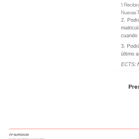
1. Recibi
Nuevas T
2. Podr
matricu
cuando 
3. Podr
último a
ECTS: N
Pre
FP SUPERIOR