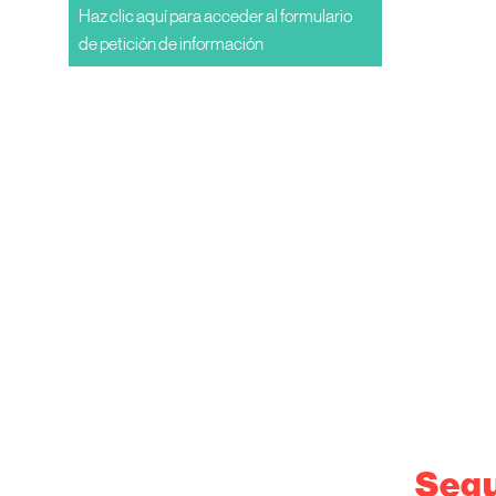
Haz clic aquí para acceder al formulario
de petición de información
Seg