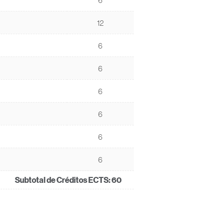
12
6
6
6
6
6
6
Subtotal de Créditos ECTS:
60