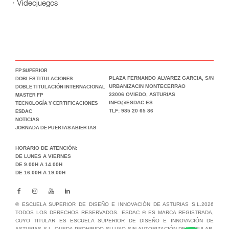
Videojuegos
FP SUPERIOR
DOBLES TITULACIONES
PLAZA FERNANDO ALVAREZ GARCIA, S/N
DOBLE TITULACIÓN INTERNACIONAL
URBANIZACIN MONTECERRAO
MASTER FP
33006 OVIEDO, ASTURIAS
TECNOLOGÍA Y CERTIFICACIONES
INFO@ESDAC.ES
ESDAC
TLF: 985 20 65 86
NOTICIAS
JORNADA DE PUERTAS ABIERTAS
HORARIO DE ATENCIÓN:
DE LUNES A VIERNES
DE 9.00H A 14.00H
DE 16.00H A 19.00H
© ESCUELA SUPERIOR DE DISEÑO E INNOVACIÓN DE ASTURIAS S.L.2026
TODOS LOS DERECHOS RESERVADOS. ESDAC ® ES MARCA REGISTRADA,
CUYO TITULAR ES ESCUELA SUPERIOR DE DISEÑO E INNOVACIÓN DE
ASTURIAS S.L. QUEDA PROHIBIDO SU USO SIN AUTORIZACIÓN DEL TITULAR,