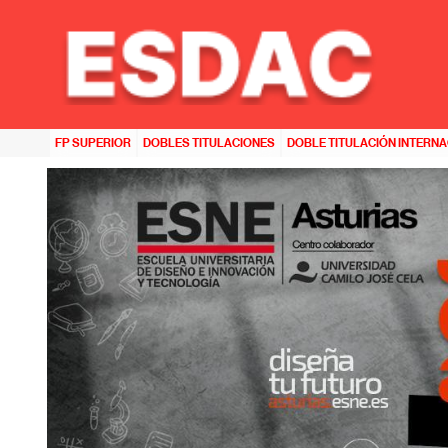
HOME
>>
NOTICIAS
>>
¡NUEVA JORNADA DE PUERTAS ABIERTAS EN ESNE ASTURIAS!
FP SUPERIOR
DOBLES TITULACIONES
DOBLE TITULACIÓN INTERN