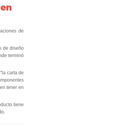
 en
laciones de
s de diseño
ónde terminó
“la carta de
 componentes
en tener en
oducto tiene
do.