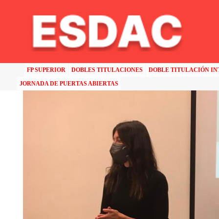
HOME
>>
NOTICIAS
>>
MASTERCLASS SOBRE “PACKAGING EL VENDEDOR SILENCIOSO” EN E
FP SUPERIOR
DOBLES TITULACIONES
DOBLE TITULACIÓN I
JORNADA DE PUERTAS ABIERTAS