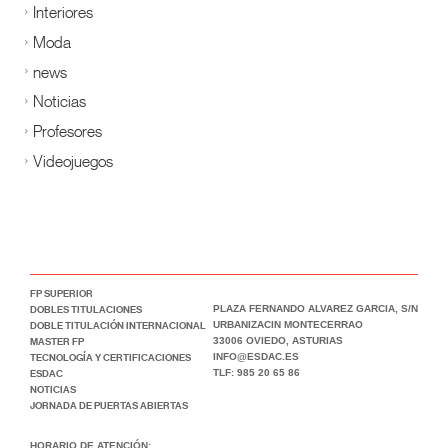
Interiores
Moda
news
Noticias
Profesores
Videojuegos
FP SUPERIOR
DOBLES TITULACIONES
PLAZA FERNANDO ALVAREZ GARCIA, S/N
DOBLE TITULACIÓN INTERNACIONAL
URBANIZACIN MONTECERRAO
MASTER FP
33006 OVIEDO, ASTURIAS
TECNOLOGÍA Y CERTIFICACIONES
INFO@ESDAC.ES
ESDAC
TLF: 985 20 65 86
NOTICIAS
JORNADA DE PUERTAS ABIERTAS
HORARIO DE ATENCIÓN: