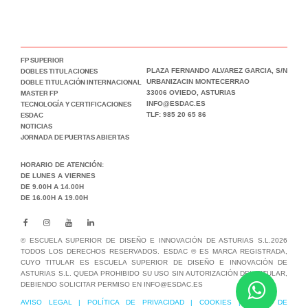
FP SUPERIOR
DOBLES TITULACIONES
PLAZA FERNANDO ALVAREZ GARCIA, S/N
DOBLE TITULACIÓN INTERNACIONAL
URBANIZACIN MONTECERRAO
MASTER FP
33006 OVIEDO, ASTURIAS
TECNOLOGÍA Y CERTIFICACIONES
INFO@ESDAC.ES
ESDAC
TLF: 985 20 65 86
NOTICIAS
JORNADA DE PUERTAS ABIERTAS
HORARIO DE ATENCIÓN:
DE LUNES A VIERNES
DE 9.00H A 14.00H
DE 16.00H A 19.00H
© ESCUELA SUPERIOR DE DISEÑO E INNOVACIÓN DE ASTURIAS S.L.2026
TODOS LOS DERECHOS RESERVADOS. ESDAC ® ES MARCA REGISTRADA,
CUYO TITULAR ES ESCUELA SUPERIOR DE DISEÑO E INNOVACIÓN DE
ASTURIAS S.L. QUEDA PROHIBIDO SU USO SIN AUTORIZACIÓN DEL TITULAR,
DEBIENDO SOLICITAR PERMISO EN INFO@ESDAC.ES
AVISO LEGAL
|
POLÍTICA DE PRIVACIDAD
|
COOKIES
|
BUZÓN DE