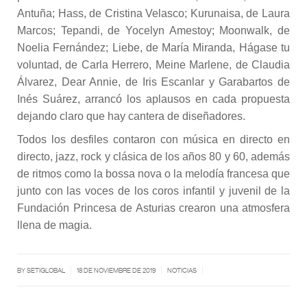
Antuña; Hass, de Cristina Velasco; Kurunaisa, de Laura
Marcos; Tepandi, de Yocelyn Amestoy; Moonwalk, de
Noelia Fernández; Liebe, de María Miranda, Hágase tu
voluntad, de Carla Herrero, Meine Marlene, de Claudia
Álvarez, Dear Annie, de Iris Escanlar y Garabartos de
Inés Suárez, arrancó los aplausos en cada propuesta
dejando claro que hay cantera de diseñadores.
Todos los desfiles contaron con música en directo en
directo, jazz, rock y clásica de los años 80 y 60, además
de ritmos como la bossa nova o la melodía francesa que
junto con las voces de los coros infantil y juvenil de la
Fundación Princesa de Asturias crearon una atmosfera
llena de magia.
|
|
|
BY SETIGLOBAL
18 DE NOVIEMBRE DE 2019
NOTICIAS