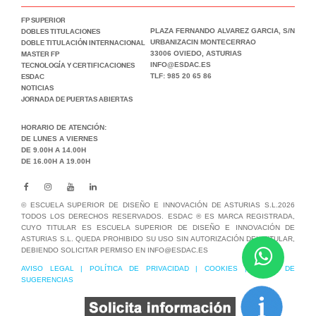
FP SUPERIOR
DOBLES TITULACIONES
PLAZA FERNANDO ALVAREZ GARCIA, S/N
DOBLE TITULACIÓN INTERNACIONAL
URBANIZACIN MONTECERRAO
MASTER FP
33006 OVIEDO, ASTURIAS
TECNOLOGÍA Y CERTIFICACIONES
INFO@ESDAC.ES
ESDAC
TLF: 985 20 65 86
NOTICIAS
JORNADA DE PUERTAS ABIERTAS
HORARIO DE ATENCIÓN:
DE LUNES A VIERNES
DE 9.00H A 14.00H
DE 16.00H A 19.00H
© ESCUELA SUPERIOR DE DISEÑO E INNOVACIÓN DE ASTURIAS S.L.2026
TODOS LOS DERECHOS RESERVADOS. ESDAC ® ES MARCA REGISTRADA,
CUYO TITULAR ES ESCUELA SUPERIOR DE DISEÑO E INNOVACIÓN DE
ASTURIAS S.L. QUEDA PROHIBIDO SU USO SIN AUTORIZACIÓN DEL TITULAR,
DEBIENDO SOLICITAR PERMISO EN INFO@ESDAC.ES
AVISO LEGAL
|
POLÍTICA DE PRIVACIDAD
|
COOKIES
|
BUZÓN DE
SUGERENCIAS