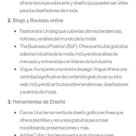
ofrece recursos sobre arte y diseño que pueden ser útiles
para los diseñadores de moda.
2.
Blogs y Revistas online
Fashionista: Un blog que cubre las últimas tendencias,
noticias y análisis del mundo de la moda.
The Business of Fashion (BoF): Ofrece artículos gratuitos
sobre la industria de la moda, incluyendo análisis de
mercado y entrevistas con líderes de la industria.
Vogue: Aunque es una revista de pago, Vogue ofrece una
cantidad significativa de contenido gratuito en su sitio
web, incluyendo artículos sobre tendencias, diseñadores
y eventos de moda.
3.
Herramientas de Diseño
Canva: Una herramienta de diseño gráfico en línea que
ofrece plantillas y recursos gratuitos para crear
moodboards, presentaciones y más.
Adobe Color: Una herramienta gratuita para crear