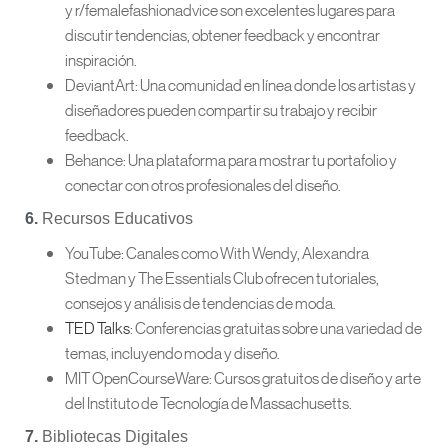
y r/femalefashionadvice son excelentes lugares para
discutir tendencias, obtener feedback y encontrar
inspiración.
DeviantArt: Una comunidad en línea donde los artistas y
diseñadores pueden compartir su trabajo y recibir
feedback.
Behance: Una plataforma para mostrar tu portafolio y
conectar con otros profesionales del diseño.
6.
Recursos Educativos
YouTube: Canales como With Wendy, Alexandra
Stedman y The Essentials Club ofrecen tutoriales,
consejos y análisis de tendencias de moda.
TED Talks
: Conferencias gratuitas sobre una variedad de
temas, incluyendo moda y diseño.
MIT OpenCourseWare: Cursos gratuitos de diseño y arte
del Instituto de Tecnología de Massachusetts.
7.
Bibliotecas Digitales