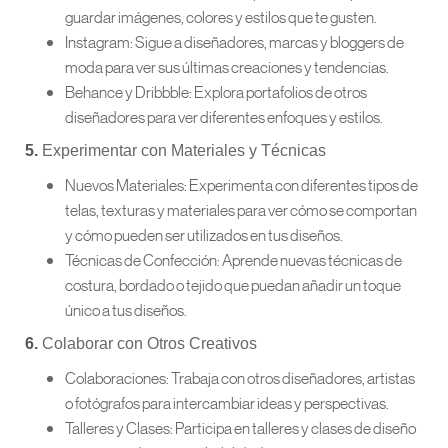
guardar imágenes, colores y estilos que te gusten.
Instagram: Sigue a diseñadores, marcas y bloggers de
moda para ver sus últimas creaciones y tendencias.
Behance y Dribbble: Explora portafolios de otros
diseñadores para ver diferentes enfoques y estilos.
5.
Experimentar con Materiales y Técnicas
Nuevos Materiales: Experimenta con diferentes tipos de
telas, texturas y materiales para ver cómo se comportan
y cómo pueden ser utilizados en tus diseños.
Técnicas de Confección: Aprende nuevas técnicas de
costura, bordado o tejido que puedan añadir un toque
único a tus diseños.
6.
Colaborar con Otros Creativos
Colaboraciones: Trabaja con otros diseñadores, artistas
o fotógrafos para intercambiar ideas y perspectivas.
Talleres y Clases: Participa en talleres y clases de diseño