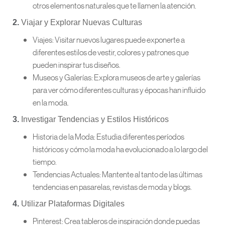
otros elementos naturales que te llamen la atención.
2.
Viajar y Explorar Nuevas Culturas
Viajes: Visitar nuevos lugares puede exponerte a
diferentes estilos de vestir, colores y patrones que
pueden inspirar tus diseños.
Museos y Galerías: Explora museos de arte y galerías
para ver cómo diferentes culturas y épocas han influido
en la moda.
3.
Investigar Tendencias y Estilos Históricos
Historia de la Moda: Estudia diferentes períodos
históricos y cómo la moda ha evolucionado a lo largo del
tiempo.
Tendencias Actuales: Mantente al tanto de las últimas
tendencias en pasarelas, revistas de moda y blogs.
4.
Utilizar Plataformas Digitales
Pinterest: Crea tableros de inspiración donde puedas