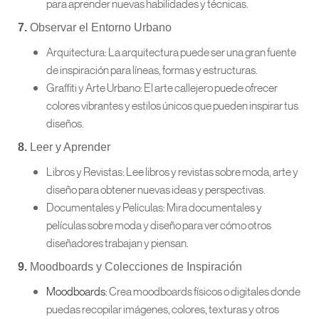
para aprender nuevas habilidades y técnicas.
7.
Observar el Entorno Urbano
Arquitectura: La arquitectura puede ser una gran fuente
de inspiración para líneas, formas y estructuras.
Graffiti y Arte Urbano: El arte callejero puede ofrecer
colores vibrantes y estilos únicos que pueden inspirar tus
diseños.
8.
Leer y Aprender
Libros y Revistas: Lee libros y revistas sobre moda, arte y
diseño para obtener nuevas ideas y perspectivas.
Documentales y Películas: Mira documentales y
películas sobre moda y diseño para ver cómo otros
diseñadores trabajan y piensan.
9.
Moodboards y Colecciones de Inspiración
Moodboards
: Crea moodboards físicos o digitales donde
puedas recopilar imágenes, colores, texturas y otros