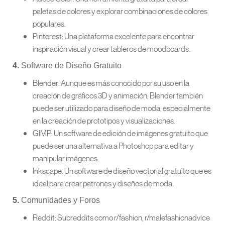
paletas de colores y explorar combinaciones de colores
populares.
Pinterest: Una plataforma excelente para encontrar
inspiración visual y crear tableros de moodboards.
4.
Software de Diseño Gratuito
Blender: Aunque es más conocido por su uso en la
creación de gráficos 3D y animación, Blender también
puede ser utilizado para diseño de moda, especialmente
en la creación de prototipos y visualizaciones.
GIMP: Un software de edición de imágenes gratuito que
puede ser una alternativa a Photoshop para editar y
manipular imágenes.
Inkscape: Un software de diseño vectorial gratuito que es
ideal para crear patrones y diseños de moda.
5.
Comunidades y Foros
Reddit: Subreddits como r/fashion, r/malefashionadvice