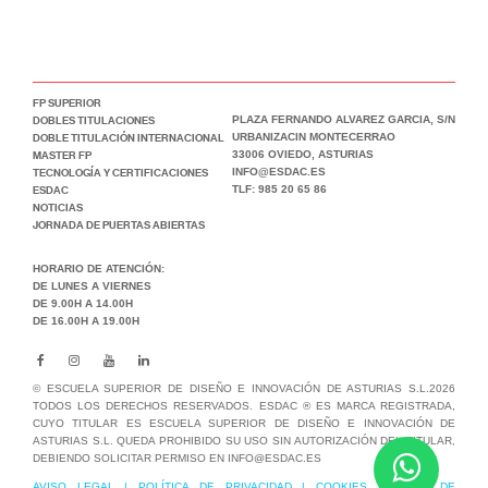
FP SUPERIOR
DOBLES TITULACIONES
PLAZA FERNANDO ALVAREZ GARCIA, S/N
DOBLE TITULACIÓN INTERNACIONAL
URBANIZACIN MONTECERRAO
MASTER FP
33006 OVIEDO, ASTURIAS
TECNOLOGÍA Y CERTIFICACIONES
INFO@ESDAC.ES
ESDAC
TLF: 985 20 65 86
NOTICIAS
JORNADA DE PUERTAS ABIERTAS
HORARIO DE ATENCIÓN:
DE LUNES A VIERNES
DE 9.00H A 14.00H
DE 16.00H A 19.00H
© ESCUELA SUPERIOR DE DISEÑO E INNOVACIÓN DE ASTURIAS S.L.2026
TODOS LOS DERECHOS RESERVADOS. ESDAC ® ES MARCA REGISTRADA,
CUYO TITULAR ES ESCUELA SUPERIOR DE DISEÑO E INNOVACIÓN DE
ASTURIAS S.L. QUEDA PROHIBIDO SU USO SIN AUTORIZACIÓN DEL TITULAR,
DEBIENDO SOLICITAR PERMISO EN INFO@ESDAC.ES
AVISO LEGAL
|
POLÍTICA DE PRIVACIDAD
|
COOKIES
|
BUZÓN DE