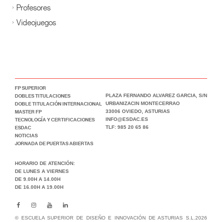
Profesores
Videojuegos
FP SUPERIOR
DOBLES TITULACIONES
PLAZA FERNANDO ALVAREZ GARCIA, S/N
DOBLE TITULACIÓN INTERNACIONAL
URBANIZACIN MONTECERRAO
MASTER FP
33006 OVIEDO, ASTURIAS
TECNOLOGÍA Y CERTIFICACIONES
INFO@ESDAC.ES
ESDAC
TLF: 985 20 65 86
NOTICIAS
JORNADA DE PUERTAS ABIERTAS
HORARIO DE ATENCIÓN:
DE LUNES A VIERNES
DE 9.00H A 14.00H
DE 16.00H A 19.00H
© ESCUELA SUPERIOR DE DISEÑO E INNOVACIÓN DE ASTURIAS S.L.2026