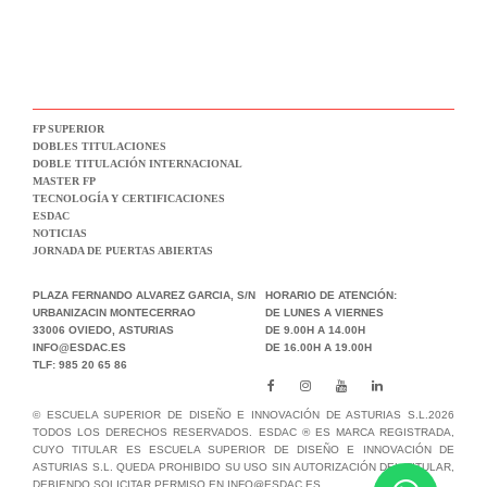
FP SUPERIOR
DOBLES TITULACIONES
DOBLE TITULACIÓN INTERNACIONAL
MASTER FP
TECNOLOGÍA Y CERTIFICACIONES
ESDAC
NOTICIAS
JORNADA DE PUERTAS ABIERTAS
PLAZA FERNANDO ALVAREZ GARCIA, S/N
HORARIO DE ATENCIÓN:
URBANIZACIN MONTECERRAO
DE LUNES A VIERNES
33006 OVIEDO, ASTURIAS
DE 9.00H A 14.00H
INFO@ESDAC.ES
DE 16.00H A 19.00H
TLF: 985 20 65 86
© ESCUELA SUPERIOR DE DISEÑO E INNOVACIÓN DE ASTURIAS S.L.2026
TODOS LOS DERECHOS RESERVADOS. ESDAC ® ES MARCA REGISTRADA,
CUYO TITULAR ES ESCUELA SUPERIOR DE DISEÑO E INNOVACIÓN DE
ASTURIAS S.L. QUEDA PROHIBIDO SU USO SIN AUTORIZACIÓN DEL TITULAR,
DEBIENDO SOLICITAR PERMISO EN INFO@ESDAC.ES