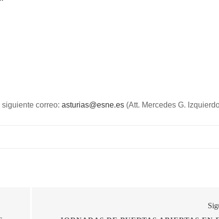
l siguiente correo:
asturias@esne.es
(Att. Mercedes G. Izquierdo
Sig