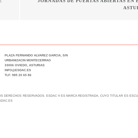
E
JORNADAS DE PUERTAS ABIERTAS EN 
ASTU
PLAZA FERNANDO ALVAREZ GARCIA, S/N
URBANIZACIN MONTECERRAO
33006 OVIEDO, ASTURIAS
INFO@ESDAC.ES
TLF: 985 20 65 86
LOS DERECHOS RESERVADOS. ESDAC ® ES MARCA REGISTRADA, CUYO TITULAR ES ESCUE
SDAC.ES