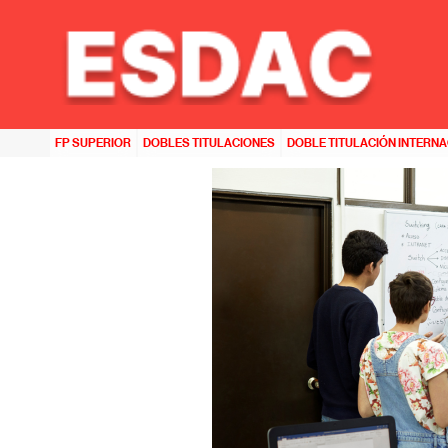
HOME
>>
ESNE ASTURIAS
>>
GRADOS EN ASTURIAS CON MÁS SALIDA LABORAL: PUBLICI
FP SUPERIOR
DOBLES TITULACIONES
DOBLE TITULACIÓN INTERN