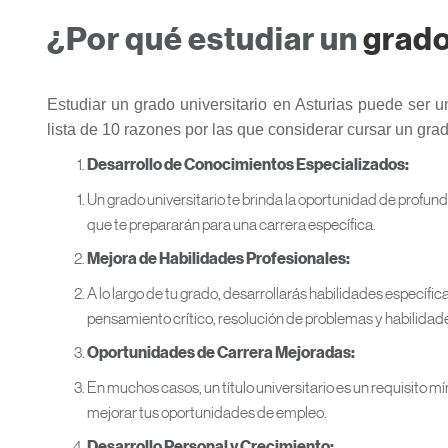
¿Por qué estudiar un
grado
Estudiar un grado universitario en Asturias puede ser 
lista de 10 razones por las que considerar cursar un gr
Desarrollo de Conocimientos Especializados:
Un grado universitario te brinda la oportunidad de profun
que te prepararán para una carrera específica.
Mejora de Habilidades Profesionales:
A lo largo de tu grado, desarrollarás habilidades específ
pensamiento crítico, resolución de problemas y habilida
Oportunidades de Carrera Mejoradas:
En muchos casos, un título universitario es un requisito 
mejorar tus oportunidades de empleo.
Desarrollo Personal y Crecimiento: