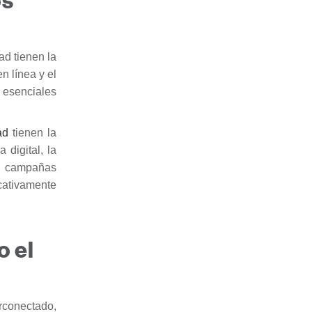
os
ad tienen la
n línea y el
n esenciales
dad
tienen la
 digital, la
ar campañas
icativamente
o el
erconectado,