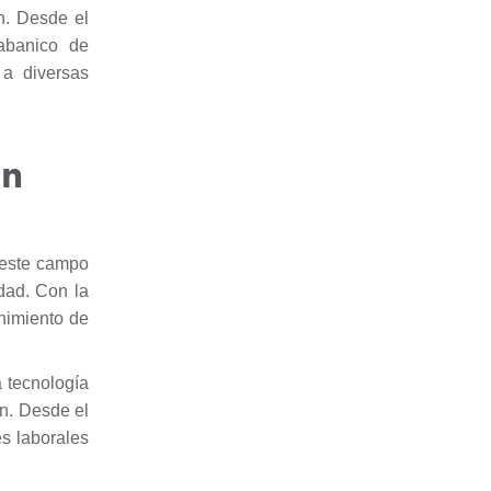
n. Desde el
abanico de
 a diversas
ón
n este campo
dad. Con la
nimiento de
a tecnología
ón. Desde el
es laborales