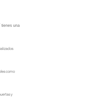
 tienes una
ializados
ibles como
puertas y