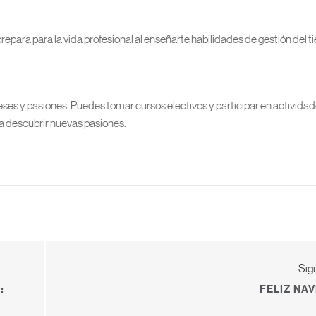
epara para la vida profesional al enseñarte habilidades de gestión del t
eses y pasiones. Puedes tomar cursos electivos y participar en activida
 a descubrir nuevas pasiones.
Sig
FELIZ NA
: