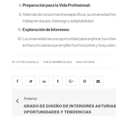
Preparación para la Vida Profesional:
Además de conocimientos específicos, la universidad te pr
trabajo en equipo, liderazgo y adaptabilidad.
Exploración de Intereses:
La universidad es una oportunidad para explorar tus inter
extracurriculares que amplíen tus horizontes y te ayuden
|
|
|
BY
VICTOR CASAVELLO
3 DE DICIEMBRE DE 2023
ESNE ASTURIAS
Anterior
GRADO DE DISEÑO DE INTERIORES ASTURIAS
OPORTUNIDADES Y TENDENCIAS