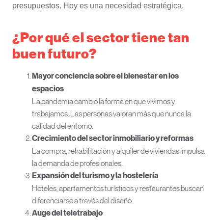
presupuestos. Hoy es una necesidad estratégica.
¿Por qué el sector tiene tan
buen futuro?
Mayor conciencia sobre el bienestar en los
espacios
La pandemia cambió la forma en que vivimos y
trabajamos. Las personas valoran más que nunca la
calidad del entorno.
Crecimiento del sector inmobiliario y reformas
La compra, rehabilitación y alquiler de viviendas impulsa
la demanda de profesionales.
Expansión del turismo y la hostelería
Hoteles, apartamentos turísticos y restaurantes buscan
diferenciarse a través del diseño.
Auge del teletrabajo