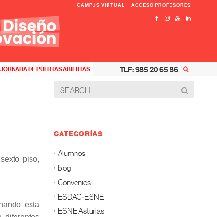
CAMPUS VIRTUAL
ACCESO PROFESORES
TLF: 985 20 65 86
JORNADA DE PUERTAS ABIERTAS
CATEGORÍAS
Alumnos
sexto piso,
blog
Convenios
ESDAC-ESNE
chando esta
ESNE Asturias
 diferentes