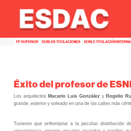
HOME
>>
ESNE ASTURIAS
>>
ÉXITO DEL PROFESOR DE ESNE ASTURIAS ROGELIO RUIZ
FP SUPERIOR
DOBLES TITULACIONES
DOBLE TITULACIÓN INTERN
Éxito del profesor de ESN
Los arquitectos
Macario Luis González
y
Rogelio Ru
grande, exterior y soleado en una de las calles más cént
Tuvieron que enfrentarse a la peculiar distribució
circunstancia, crearon visuales cruzadas y pasillos