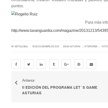
puntos.
Para más inf
http://www.lavanguardia.com/magazine/20131213/5439545
.
.
|
|
BY SETIGLOBAL
18 DE DICIEMBRE DE 2013
ESNE ASTURIAS
INTERIORES
NOTIC
Anterior
II EDICIÓN DEL PROGRAMA LET´S GAME
ASTURIAS