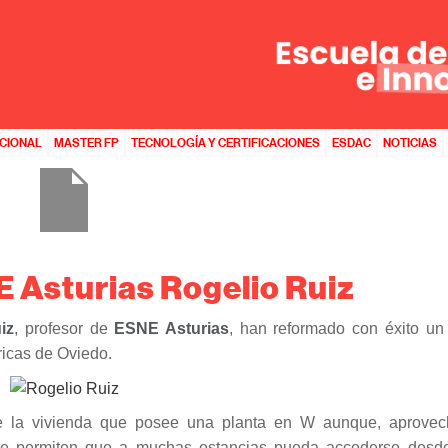
ACIONAL
MASTER FP
TECNOLOGÍA Y CERTIFICACIONES
ESDAC
NOTICIAS
E Asturias Rogelio Ruiz
iz
, profesor de
ESNE Asturias
, han reformado con éxito un 
ricas de Oviedo.
n de la vivienda que posee una planta en W aunque, aprove
 que permiten que a muchas estancias pueda accederse desde