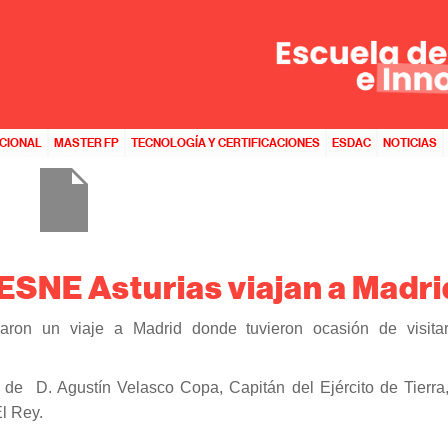
D
ACIONAL
MASTER FP
TECNOLOGÍA Y CERTIFICACIONES
ESDAC
NOTICIAS
ESNE Asturias viajan a Madri
ron un viaje a Madrid donde tuvieron ocasión de visitar
de D. Agustín Velasco Copa, Capitán del Ejército de Tierra,
El Rey.