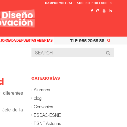
CAMPUS VIRTUAL
ACCESO PROFESORES
TLF: 985 20 65 86
JORNADA DE PUERTAS ABIERTAS
CATEGORÍAS
d
Alumnos
 diferentes
blog
Convenios
 Jefe de la
ESDAC-ESNE
ESNE Asturias