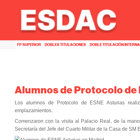
HOME
>>
ESNE ASTURIAS
>>
ALUMNOS DE PROTOCOLO DE ESNE ASTURIAS VIAJAN A MADRI
FP SUPERIOR
DOBLES TITULACIONES
DOBLE TITULACIÓN INTERN
Alumnos de Protocolo de 
Los alumnos de Protocolo de ESNE Asturias realiza
emplazamientos.
Comenzaron con la visita al Palacio Real, de la mano 
Secretaría del Jefe del Cuarto Militar de la Casa de SM 