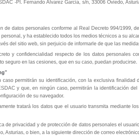
AC -Pl. Fernando Alvarez Garcia, s/n, 33006 Oviedo, Asturias,
 de datos personales conforme al Real Decreto 994/1999, de 1
ersonal, y ha establecido todos los medios técnicos a su alcan
través del sitio web, sin perjuicio de informarle de que las medi
to y confidencialidad respecto de los datos personales con
ento seguro en las cesiones, que en su caso, puedan producirse.
ng”
caso permitirán su identificación, con la exclusiva finalidad d
 ESDAC y que, en ningún caso, permitirán la identificación de
onfiguración de su navegador.
nte tratará los datos que el usuario transmita mediante los f
tica de privacidad y de protección de datos personales el usuar
 Asturias, o bien, a la siguiente dirección de correo electróni