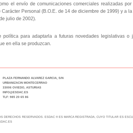
í como el envío de comunicaciones comerciales realizadas por
Carácter Personal (B.O.E. de 14 de diciembre de 1999) y a la 
e julio de 2002).
olítica para adaptarla a futuras novedades legislativas o ju
ue en ella se produzcan.
PLAZA FERNANDO ALVAREZ GARCIA, S/N
URBANIZACIN MONTECERRAO
33006 OVIEDO, ASTURIAS
INFO@ESDAC.ES
TLF: 985 20 65 86
LOS DERECHOS RESERVADOS. ESDAC ® ES MARCA REGISTRADA, CUYO TITULAR ES ESCUE
SDAC.ES