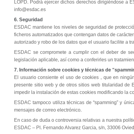
LOPD. Podrá ejercer dichos derechos dirigiéndose a ESD
info@esdac.es
6. Seguridad
ESDAC mantiene los niveles de seguridad de protección
ficheros automatizados que contengan datos de carácter p
autorizado y robo de los datos que el usuario facilite a 
ESDAC se compromete a cumplir con el deber de secre
legislación aplicable, así como a conferirles un tratami
7. Información sobre cookies y técnicas de “spammi
El usuario consiente el uso de cookies , que en ningún 
presente sitio web y de otros sitios web titularidad de
impedir la instalación de estas cookies modificando la c
ESDAC tampoco utiliza técnicas de “spamming” y únicame
mensajes de correo electrónico.
En caso de duda o controversia relativas a nuestra polí
ESDAC – Pl. Fernando Alvarez Garcia, s/n, 33006 Oviedo,