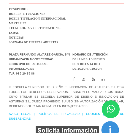
FP SUPERIOR
DOBLES TITULACIONES
DOBLE TITULACIÓN INTERNACIONAL
MASTER FP
TECNOLOGÍA Y CERTIFICACIONES
ESDAC
NOTICIAS
JORNADA DE PUERTAS ABIERTAS
PLAZA FERNANDO ALVAREZ GARCIA, S/N
HORARIO DE ATENCIÓN:
URBANIZACIN MONTECERRAO
DE LUNES A VIERNES
33006 OVIEDO, ASTURIAS
DE 9.00H A 14.00H
INFO@ESDAC.ES
DE 16.00H A 19.00H
TLF: 985 20 65 86
© ESCUELA SUPERIOR DE DISEÑO E INNOVACIÓN DE ASTURIAS S.L.2026
TODOS LOS DERECHOS RESERVADOS. ESDAC ® ES MARCA REGISTRADA,
CUYO TITULAR ES ESCUELA SUPERIOR DE DISEÑO E INNOVACIÓN DE
ASTURIAS S.L. QUEDA PROHIBIDO SU USO SIN AUTORIZACIÓN DEL TITULAR,
DEBIENDO SOLICITAR PERMISO EN INFO@ESDAC.ES
AVISO LEGAL
|
POLÍTICA DE PRIVACIDAD
|
COOKIES
|
BUZÓN DE
SUGERENCIAS