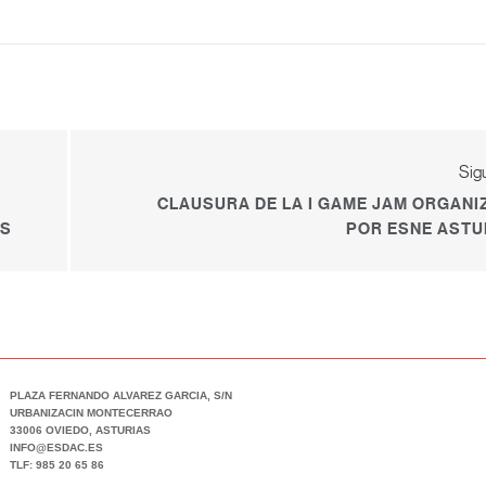
Sig
CLAUSURA DE LA I GAME JAM ORGANI
AS
POR ESNE ASTU
PLAZA FERNANDO ALVAREZ GARCIA, S/N
URBANIZACIN MONTECERRAO
33006 OVIEDO, ASTURIAS
INFO@ESDAC.ES
TLF: 985 20 65 86