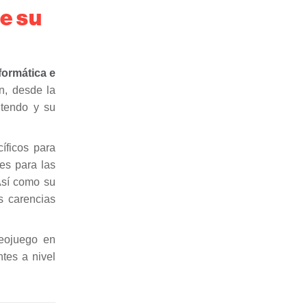
e su
formática e
n, desde la
ntendo y su
íficos para
es para las
Así como su
s carencias
deojuego en
tes a nivel