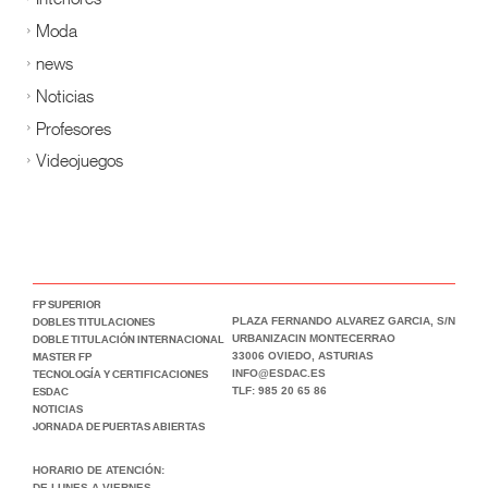
Moda
news
Noticias
Profesores
Videojuegos
FP SUPERIOR
DOBLES TITULACIONES
PLAZA FERNANDO ALVAREZ GARCIA, S/N
DOBLE TITULACIÓN INTERNACIONAL
URBANIZACIN MONTECERRAO
MASTER FP
33006 OVIEDO, ASTURIAS
TECNOLOGÍA Y CERTIFICACIONES
INFO@ESDAC.ES
ESDAC
TLF: 985 20 65 86
NOTICIAS
JORNADA DE PUERTAS ABIERTAS
HORARIO DE ATENCIÓN:
DE LUNES A VIERNES